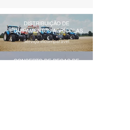
DISTRIBUIÇÃO DE
EQUIPAMENTOS AGRÍCOLAS
Serviço incomparável
CONSERTO DE PEÇAS DE
EQUIPAMENTOS AGRÍCOLAS
Quando você precisa de uma mão
extra
fabriktec@fabriktecgroup.com
©2024 por Fabrikforest. Orgulhosamente
criado com fabriktecgroup.com